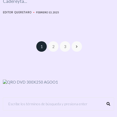
Cadereyta...
EDITOR QUERETARO
FEBRERO 13, 2025
1
2
3