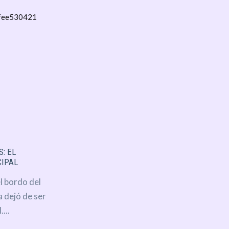
: EL
CIPAL
l bordo del
 dejó de ser
...