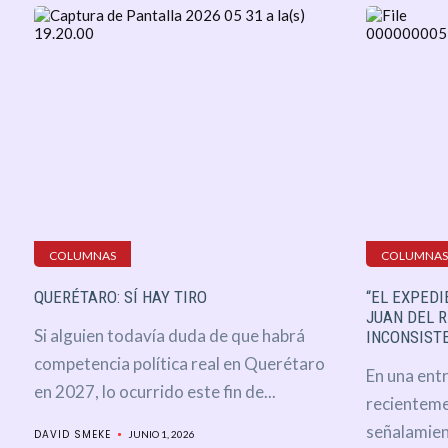
COLUMNAS
COLUMNAS
QUERÉTARO: SÍ HAY TIRO
“EL EXPED
JUAN DEL R
Si alguien todavía duda de que habrá
INCONSISTE
competencia política real en Querétaro
En una entr
en 2027, lo ocurrido este fin de...
recienteme
señalamien
DAVID SMEKE
JUNIO 1, 2026