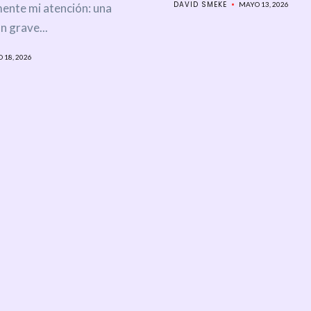
VERDAD
DAVID SMEKE
MAYO 13, 2026
nte mi atención: una
n grave...
QUIENES
 18, 2026
SOMOS
Buscar