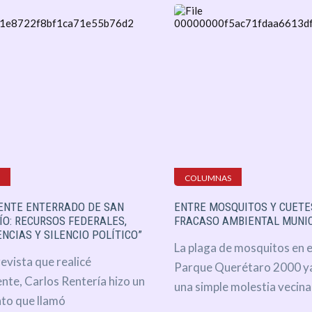
LXI
Querétaro
Economía
Opinión
Cultura
Educación
COLUMNAS
Deportes
IENTE ENTERRADO DE SAN
ENTRE MOSQUITOS Y CUETES
ÍO: RECURSOS FEDERALES,
FRACASO AMBIENTAL MUNI
REVISTA
NCIAS Y SILENCIO POLÍTICO”
La plaga de mosquitos en e
QUERÉTARO
evista que realicé
Parque Querétaro 2000 ya
nte, Carlos Rentería hizo un
DE
una simple molestia vecinal.
to que llamó