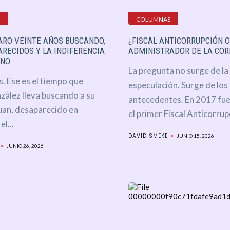
COLUMNAS
ARO VEINTE AÑOS BUSCANDO,
¿FISCAL ANTICORRUPCIÓN O
RECIDOS Y LA INDIFERENCIA
ADMINISTRADOR DE LA COR
RNO
La pregunta no surge de la
. Ese es el tiempo que
especulación. Surge de los
zález lleva buscando a su
antecedentes. En 2017 fu
an, desaparecido en
el primer Fiscal Anticorrupc
l...
DAVID SMEKE
JUNIO 15, 2026
JUNIO 26, 2026