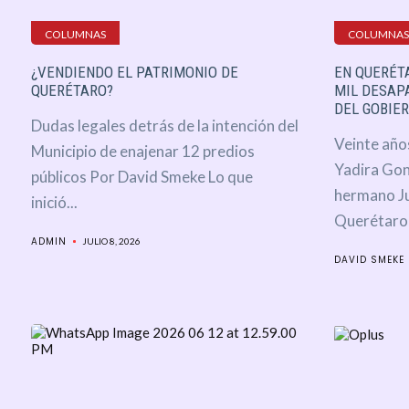
COLUMNAS
COLUMNAS
¿VENDIENDO EL PATRIMONIO DE
EN QUERÉT
QUERÉTARO?
MIL DESAPA
DEL GOBIE
Dudas legales detrás de la intención del
Veinte años
Municipio de enajenar 12 predios
Yadira Gon
públicos Por David Smeke Lo que
hermano Ju
inició...
Querétaro e
ADMIN
JULIO 8, 2026
DAVID SMEKE