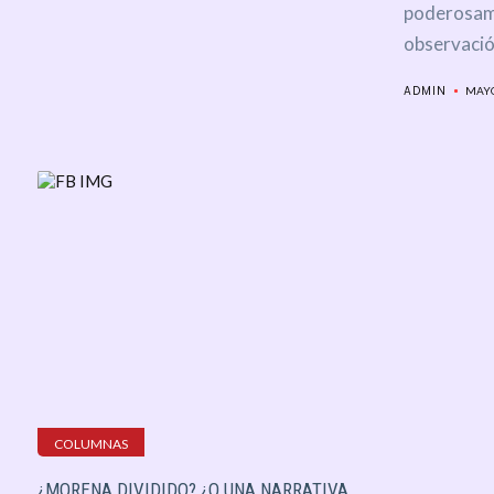
poderosame
observació
ADMIN
MAYO
COLUMNAS
¿MORENA DIVIDIDO? ¿O UNA NARRATIVA