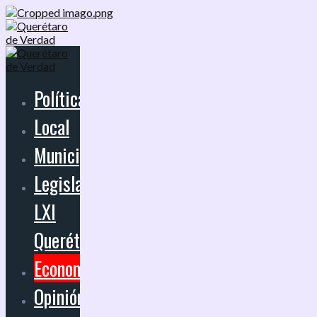
Política
Local
Municipios
Legislatura
LXI
Querétaro
Economía
Opinión